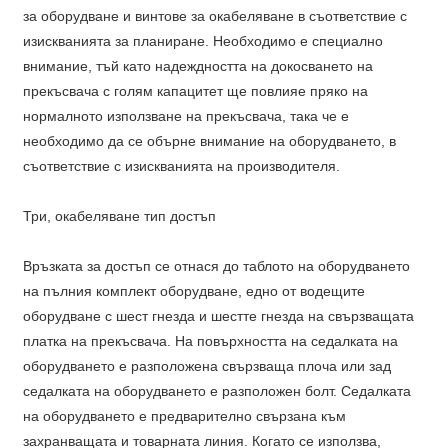
за оборудване и винтове за окабеляване в съответствие с
изискванията за планиране. Необходимо е специално
внимание, тъй като надеждността на докосването на
прекъсвача с голям капацитет ще повлияе пряко на
нормалното използване на прекъсвача, така че е
необходимо да се обърне внимание на оборудването, в
съответствие с изискванията на производителя.
Три, окабеляване тип достъп
Връзката за достъп се отнася до таблото на оборудването
на пълния комплект оборудване, едно от водещите
оборудване с шест гнезда и шестте гнезда на свързващата
платка на прекъсвача. На повърхността на седалката на
оборудването е разположена свързваща плоча или зад
седалката на оборудването е разположен болт. Седалката
на оборудването е предварително свързана към
захранващата и товарната линия. Когато се използва,