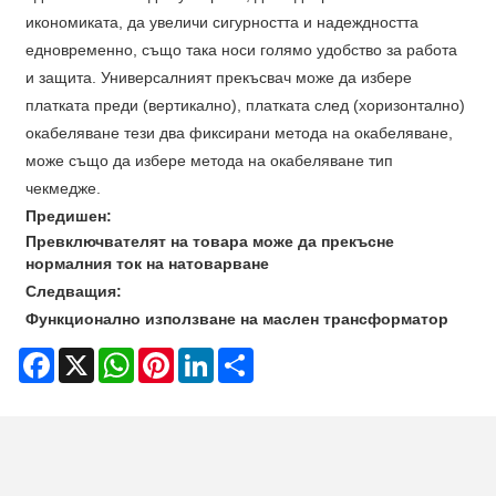
икономиката, да увеличи сигурността и надеждността
едновременно, също така носи голямо удобство за работа
и защита. Универсалният прекъсвач може да избере
платката преди (вертикално), платката след (хоризонтално)
окабеляване тези два фиксирани метода на окабеляване,
може също да избере метода на окабеляване тип
чекмедже.
Предишен:
Превключвателят на товара може да прекъсне
нормалния ток на натоварване
Следващия:
Функционално използване на маслен трансформатор
Facebook
X
WhatsApp
Pinterest
LinkedIn
Share