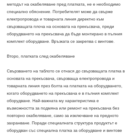
методът на окабеляване пред платката, не е необходимо
специално обяснение. Потребителят може да свърже
електропровода и товарната линия директно към
свързващата плоча на основата на прекъсвача, преди
оборудването на прекъсвача да бъде монтирано в пълния
комплект оборудване. Връзката се закрепва с винтове.
Второ, платката след окабеляване
Свързването на таблото се отнася до свързващата платка в
основата на прекъсвача, свързваща електропровода и
товарната линия през болта на платката на оборудването,
когато оборудването на прекъсвача е в пълния комплект
оборудване. Най-важната му характеристика е
възможността за подмяна или ремонт на прекъсвача без
повторно окабеляване, само за изключване на предното
захранване. Поради специалната структура продуктът е
оборудван със специална платка за оборудване и винтове