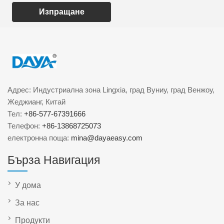
Изпращане
Адрес: Индустриална зона Lingxia, град Вуниу, град Венжоу,
Жеджианг, Китай
Тел:
+86-577-67391666
Телефон:
+86-13868725073
електронна поща:
mina@dayaeasy.com
Бърза Навигация
У дома
За нас
Продукти