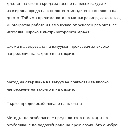
кръстен на своята среда за гасене на висок вакуум и
изолираща среда на контактната междина след гасене на
дъгата. Той има предимствата на малък размер, леко тегло,
многократна работа и няма нужда от основен ремонт и се
използва широко в дистрибуторската мрежа.
Схема на свързване на вакуумен прекъсвач за високо
напрежение на закрито и на открито
Метод на свързване на вакуумен прекъсвач за високо
напрежение на закрито и на открито
Първо, предно окабеляване на плочата
Методът на окабеляване пред платката е методът на
окабеляване по подразбиране на прекъсвача. Ако е избран