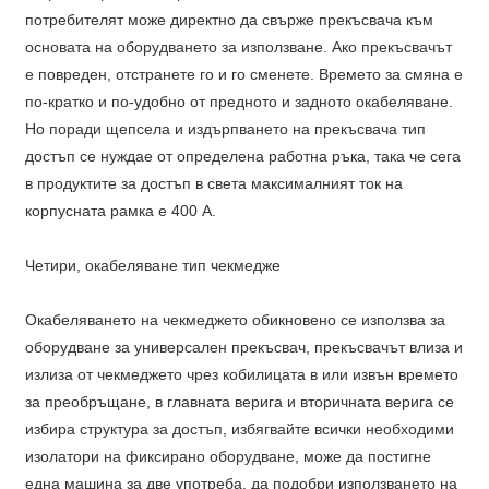
потребителят може директно да свърже прекъсвача към
основата на оборудването за използване. Ако прекъсвачът
е повреден, отстранете го и го сменете. Времето за смяна е
по-кратко и по-удобно от предното и задното окабеляване.
Но поради щепсела и издърпването на прекъсвача тип
достъп се нуждае от определена работна ръка, така че сега
в продуктите за достъп в света максималният ток на
корпусната рамка е 400 A.
Четири, окабеляване тип чекмедже
Окабеляването на чекмеджето обикновено се използва за
оборудване за универсален прекъсвач, прекъсвачът влиза и
излиза от чекмеджето чрез кобилицата в или извън времето
за преобръщане, в главната верига и вторичната верига се
избира структура за достъп, избягвайте всички необходими
изолатори на фиксирано оборудване, може да постигне
една машина за две употреба, да подобри използването на